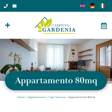
Appartamento 80mq
Home
»
Appartamenti
»
Case Vacanze
»
Appartamento 80mq