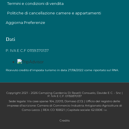
Termini e condizioni di vendita
Politiche di cancellazione camere e appartamenti
Aggiorna Preferenze
Dati
P. IVA E C.F 01159370137
Ricevuto credito d'imposta turismo in data 27/06/2022 come riportato sul RNA.
Copyright 2021 - 2026 Camping Gardenia Di Ravelli Consuelo, Davide E C. - Snc |
P. IVA E C.F. 01159370137
Sede legale: Via case sparse 164, 22013, Domaso (CO) | Ufficio del registro delle
imprese d’iscrizione: Camera di Commercio Industria Artigianato Agricoltura di
Como-Lecco. | REA: CO 169021 | Capitale sociale: 62.000€ i.v.
Credits