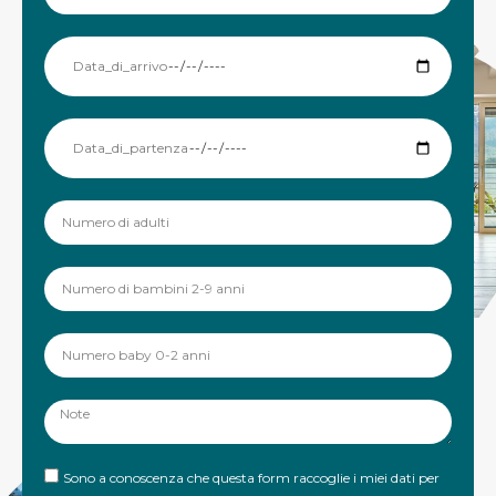
Sono a conoscenza che questa form raccoglie i miei dati per